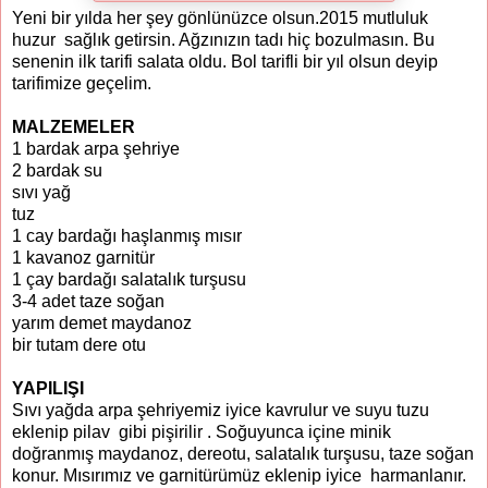
Yeni bir yılda her şey gönlünüzce olsun.2015 mutluluk
huzur sağlık getirsin. Ağzınızın tadı hiç bozulmasın. Bu
senenin ilk tarifi salata oldu. Bol tarifli bir yıl olsun deyip
tarifimize geçelim.
MALZEMELER
1 bardak arpa şehriye
2 bardak su
sıvı yağ
tuz
1 cay bardağı haşlanmış mısır
1 kavanoz garnitür
1 çay bardağı salatalık turşusu
3-4 adet taze soğan
yarım demet maydanoz
bir tutam dere otu
YAPILIŞI
Sıvı yağda arpa şehriyemiz iyice kavrulur ve suyu tuzu
eklenip pilav gibi pişirilir . Soğuyunca içine minik
doğranmış maydanoz, dereotu, salatalık turşusu, taze soğan
konur. Mısırımız ve garnitürümüz eklenip iyice harmanlanır.